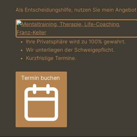
e
Als Entscheidungshilfe, nutzen Sie mein Angebot
n
f
ü
Ihre Privatsphäre wird zu 100% gewahrt.
Wir unterliegen der Schweigepflicht.
r
Kurzfristige Termine.
8
.
Termin buchen
A
u
g
u