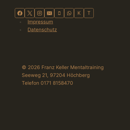
s
K
T
t
Impressum
2
Datenschutz
0
2
6
© 2026 Franz Keller Mentaltraining
Seeweg 21, 97204 Höchberg
Telefon 0171 8158470