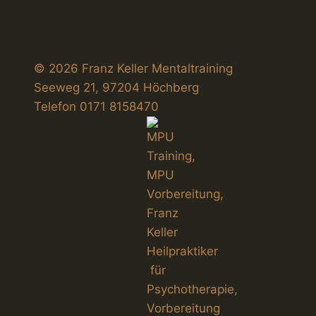
a
v
© 2026 Franz Keller Mentaltraining
i
Seeweg 21, 97204 Höchberg
g
Telefon 0171 8158470
a
t
i
o
n