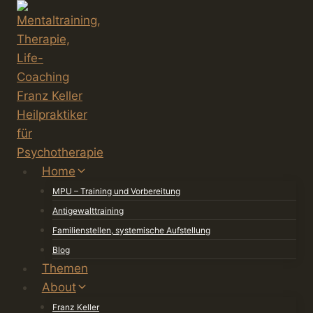
Zum
Inhalt
springen
Home
MPU – Training und Vorbereitung
Antigewalttraining
Familienstellen, systemische Aufstellung
Blog
Themen
About
Franz Keller