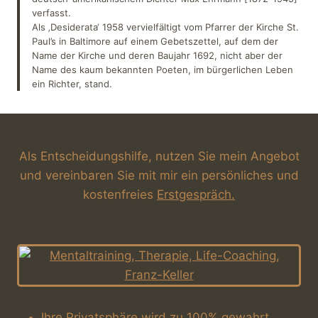
verfasst.
Als ‚Desiderata‘ 1958 vervielfältigt vom Pfarrer der Kirche St.
Paul’s in Baltimore auf einem Gebetszettel, auf dem der
Name der Kirche und deren Baujahr 1692, nicht aber der
Name des kaum bekannten Poeten, im bürgerlichen Leben
ein Richter, stand.
Als Entscheidungshilfe, nutzen Sie mein Angebot
und vereinbaren Sie mit mir ein persönliches und
kostenfreies
Erstgespräch.
Ihre Privatsphäre wird zu 100% gewahrt.