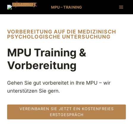
Zum
MPU – TRAINING
Inhalt
springen
VORBEREITUNG AUF DIE MEDIZINISCH
PSYCHOLOGISCHE UNTERSUCHUNG
MPU Training &
Vorbereitung
Gehen Sie gut vorbereitet in Ihre MPU – wir
unterstützen Sie gern.
VEREINBAREN SIE JETZT EIN KOSTENFREIES
ERSTGESPRÄCH