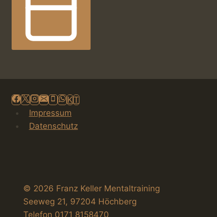
i
g
a
t
i
K
T
o
Impressum
Datenschutz
n
© 2026 Franz Keller Mentaltraining
Seeweg 21, 97204 Höchberg
Telefon 0171 8158470