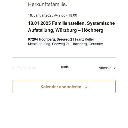
c
S
h
18. Januar 2025 @ 9:00
-
18:00
u
18.01.2025 Familienstellen, Systemische
t
Aufstellung, Würzburg – Höchberg
c
e
97204 Höchberg, Seeweg 21
Franz Keller
Mentaltraining, Seeweg 21, Höchberg, Germany
n
h
-
e
N
Vorherige
Heute
Veranstalt
Nächste
u
Veranstaltungen
a
n
v
Kalender abonnieren
d
i
A
g
a
n