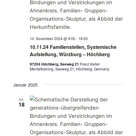
w
n
n
s
ä
s
s
t
h
l
t
a
t
e
10. November 2024 @ 9:00
-
18:00
l
a
a
n
10.11.24 Familienstellen, Systemische
t
Aufstellung, Würzburg – Höchberg
.
l
l
u
97204 Höchberg, Seeweg 21
Franz Keller
t
Mentaltraining, Seeweg 21, Höchberg, Germany
t
n
u
u
Januar 2025
g
n
n
A
SA.
18
g
n
g
s
e
e
i
n
n