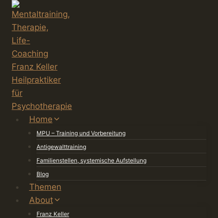
Zum
Inhalt
springen
Home
MPU – Training und Vorbereitung
Antigewalttraining
Familienstellen, systemische Aufstellung
Blog
Themen
About
Franz Keller