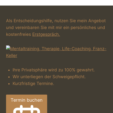
t
s
i
i
o
Als Entscheidungshilfe, nutzen Sie mein Angebot
c
n
und vereinbaren Sie mit mir ein persönliches und
h
kostenfreies
Erstgespräch.
t
e
n
Ihre Privatsphäre wird zu 100% gewahrt.
,
Wir unterliegen der Schweigepflicht.
Kurzfristige Termine.
N
a
Termin buchen
v